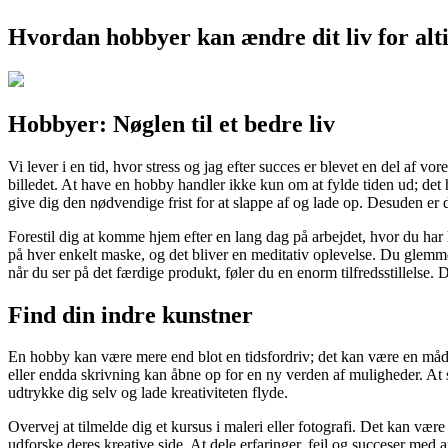
Hvordan hobbyer kan ændre dit liv for alt
Hobbyer: Nøglen til et bedre liv
Vi lever i en tid, hvor stress og jag efter succes er blevet en del af v
billedet. At have en hobby handler ikke kun om at fylde tiden ud; det h
give dig den nødvendige frist for at slappe af og lade op. Desuden er 
Forestil dig at komme hjem efter en lang dag på arbejdet, hvor du har 
på hver enkelt maske, og det bliver en meditativ oplevelse. Du glemmer
når du ser på det færdige produkt, føler du en enorm tilfredsstillelse.
Find din indre kunstner
En hobby kan være mere end blot en tidsfordriv; det kan være en måde a
eller endda skrivning kan åbne op for en ny verden af muligheder. At 
udtrykke dig selv og lade kreativiteten flyde.
Overvej at tilmelde dig et kursus i maleri eller fotografi. Det kan v
udforske deres kreative side. At dele erfaringer, fejl og succeser me