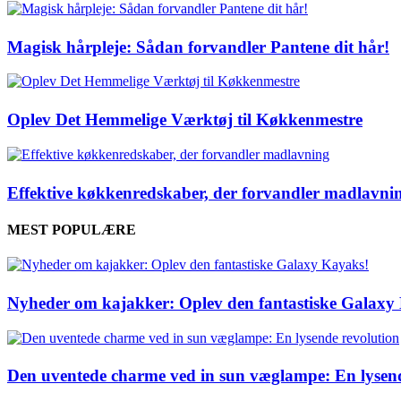
Magisk hårpleje: Sådan forvandler Pantene dit hår!
Oplev Det Hemmelige Værktøj til Køkkenmestre
Effektive køkkenredskaber, der forvandler madlavni
MEST POPULÆRE
Nyheder om kajakker: Oplev den fantastiske Galaxy
Den uventede charme ved in sun væglampe: En lysend