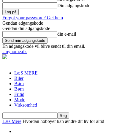
Din adgangskode
Forgot your password? Get help
Gendan adgangskode
Gendan din adgangskode
din e-mail
En adgangskode vil blive sendt til din email.
anyhome.dk
LæS MERE
Biler
Børn
Børn
Fritid
Mode
Virksomhed
Læs Mere
Hvordan hobbyer kan ændre dit liv for altid