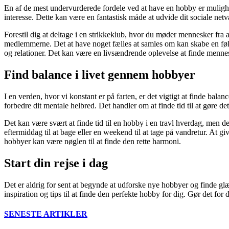
En af de mest undervurderede fordele ved at have en hobby er mulighed
interesse. Dette kan være en fantastisk måde at udvide dit sociale netvæ
Forestil dig at deltage i en strikkeklub, hvor du møder mennesker fra a
medlemmerne. Det at have noget fælles at samles om kan skabe en føle
og relationer. Det kan være en livsændrende oplevelse at finde mennesk
Find balance i livet gennem hobbyer
I en verden, hvor vi konstant er på farten, er det vigtigt at finde bal
forbedre dit mentale helbred. Det handler om at finde tid til at gøre det
Det kan være svært at finde tid til en hobby i en travl hverdag, men det
eftermiddag til at bage eller en weekend til at tage på vandretur. At give
hobbyer kan være nøglen til at finde den rette harmoni.
Start din rejse i dag
Det er aldrig for sent at begynde at udforske nye hobbyer og finde glæden
inspiration og tips til at finde den perfekte hobby for dig. Gør det for
SENESTE ARTIKLER