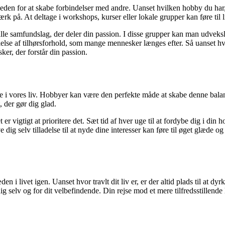
en for at skabe forbindelser med andre. Uanset hvilken hobby du har, er
rk på. At deltage i workshops, kurser eller lokale grupper kan føre til l
lle samfundslag, der deler din passion. I disse grupper kan man udveksle
lse af tilhørsforhold, som mange mennesker længes efter. Så uanset hv
er, der forstår din passion.
ance i vores liv. Hobbyer kan være den perfekte måde at skabe denne balanc
, der gør dig glad.
 er vigtigt at prioritere det. Sæt tid af hver uge til at fordybe dig i di
 dig selv tilladelse til at nyde dine interesser kan føre til øget glæde og 
 i livet igen. Uanset hvor travlt dit liv er, er der altid plads til at dyr
 dig selv og for dit velbefindende. Din rejse mod et mere tilfredsstillend