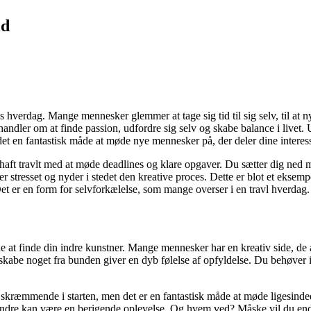
id
ores hverdag. Mange mennesker glemmer at tage sig tid til sig selv, til a
andler om at finde passion, udfordre sig selv og skabe balance i livet. 
det en fantastisk måde at møde nye mennesker på, der deler dine interess
haft travlt med at møde deadlines og klare opgaver. Du sætter dig ned m
 stresset og nyder i stedet den kreative proces. Dette er blot et eksem
 Det er en form for selvforkælelse, som mange overser i en travl hverdag.
t finde din indre kunstner. Mange mennesker har en kreativ side, de aldri
skabe noget fra bunden giver en dyb følelse af opfyldelse. Du behøver i
ære skræmmende i starten, men det er en fantastisk måde at møde ligesind
d andre kan være en berigende oplevelse. Og hvem ved? Måske vil du ende