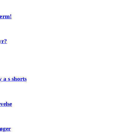
kærm!
yr?
a s shorts
velse
øger