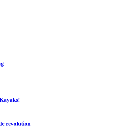
ng
 Kayaks!
e revolution