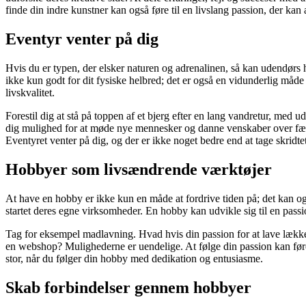
finde din indre kunstner kan også føre til en livslang passion, der kan 
Eventyr venter på dig
Hvis du er typen, der elsker naturen og adrenalinen, så kan udendørs h
ikke kun godt for dit fysiske helbred; det er også en vidunderlig måde 
livskvalitet.
Forestil dig at stå på toppen af et bjerg efter en lang vandretur, med u
dig mulighed for at møde nye mennesker og danne venskaber over fælles
Eventyret venter på dig, og der er ikke noget bedre end at tage skridt
Hobbyer som livsændrende værktøjer
At have en hobby er ikke kun en måde at fordrive tiden på; det kan o
startet deres egne virksomheder. En hobby kan udvikle sig til en passio
Tag for eksempel madlavning. Hvad hvis din passion for at lave lækker m
en webshop? Mulighederne er uendelige. At følge din passion kan føre t
stor, når du følger din hobby med dedikation og entusiasme.
Skab forbindelser gennem hobbyer