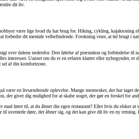
ændre dit liv.
obbyer være lige hvad du har brug for. Hiking, cykling, kajakroning elle
at forbedre dit mentale velbefindende. Forskning viser, at tid brugt i n
dsigt over dalene nedenfor. Den følelse af præstation og forbindelse til 
 interesser. Uanset om du er en erfaren klatrer eller nybegynder, er de
et ud af din komfortzone.
gså være en livsændrende oplevelse. Mange mennesker, der har taget der
n, der giver dig mulighed for at skabe noget, der gør en forskel for and
ad fører til, at du åbner din egen restaurant? Eller hvis du elsker at str
il uventede døre, der åbner sig, og det kan give dit liv en ny retning. 