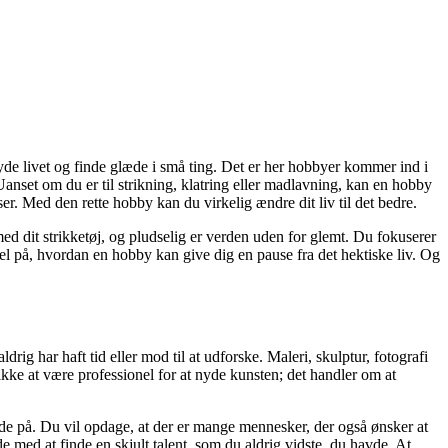
t nyde livet og finde glæde i små ting. Det er her hobbyer kommer ind i
Uanset om du er til strikning, klatring eller madlavning, kan en hobby
er. Med den rette hobby kan du virkelig ændre dit liv til det bedre.
ed dit strikketøj, og pludselig er verden uden for glemt. Du fokuserer
pel på, hvordan en hobby kan give dig en pause fra det hektiske liv. Og
g har haft tid eller mod til at udforske. Maleri, skulptur, fotografi
kke at være professionel for at nyde kunsten; det handler om at
ede på. Du vil opdage, at der er mange mennesker, der også ønsker at
 med at finde en skjult talent, som du aldrig vidste, du havde. At