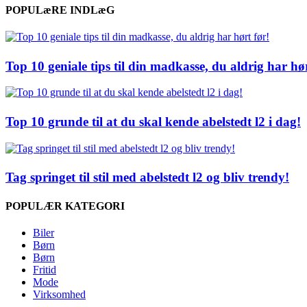
POPULæRE INDLæG
Top 10 geniale tips til din madkasse, du aldrig har hør
Top 10 grunde til at du skal kende abelstedt l2 i dag!
Tag springet til stil med abelstedt l2 og bliv trendy!
POPULÆR KATEGORI
Biler
Børn
Børn
Fritid
Mode
Virksomhed