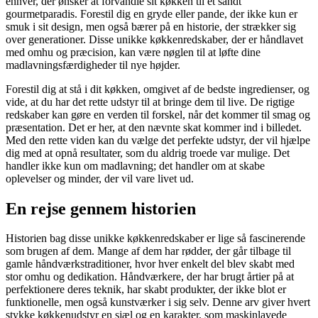
enhver, der ønsker at forvandle sit køkken til et sandt
gourmetparadis. Forestil dig en gryde eller pande, der ikke kun er
smuk i sit design, men også bærer på en historie, der strækker sig
over generationer. Disse unikke køkkenredskaber, der er håndlavet
med omhu og præcision, kan være nøglen til at løfte dine
madlavningsfærdigheder til nye højder.
Forestil dig at stå i dit køkken, omgivet af de bedste ingredienser, og
vide, at du har det rette udstyr til at bringe dem til live. De rigtige
redskaber kan gøre en verden til forskel, når det kommer til smag og
præsentation. Det er her, at den nævnte skat kommer ind i billedet.
Med den rette viden kan du vælge det perfekte udstyr, der vil hjælpe
dig med at opnå resultater, som du aldrig troede var mulige. Det
handler ikke kun om madlavning; det handler om at skabe
oplevelser og minder, der vil vare livet ud.
En rejse gennem historien
Historien bag disse unikke køkkenredskaber er lige så fascinerende
som brugen af dem. Mange af dem har rødder, der går tilbage til
gamle håndværkstraditioner, hvor hver enkelt del blev skabt med
stor omhu og dedikation. Håndværkere, der har brugt årtier på at
perfektionere deres teknik, har skabt produkter, der ikke blot er
funktionelle, men også kunstværker i sig selv. Denne arv giver hvert
stykke køkkenudstyr en sjæl og en karakter, som maskinlavede