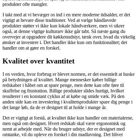
produkter ofte mangler.
I takt med at vi bevæger os ind i en mere moderne tidsalder, er det
vigtigt at bevare disse traditioner. Ved at vælge håndlavede
produkter støtter vi ikke kun lokale håndværkere, men vi sikrer
også, at denne vigtige kulturarv ikke går tabt. Så næste gang du
overvejer at opgradere dit køkkenudstyr, tænk over, hvad du virkelig
ønsker at investere i. Det handler ikke kun om funktionalitet; det
handler om at gøre en forskel.
Kvalitet over kvantitet
I en verden, hvor forbrug er blevet normen, er det essentielt at huske
på betydningen af kvalitet. Mange mennesker køber billige
redskaber i håbet om at spare penge, men dette kan ofte føre til
skuffelse og frustration. Billige produkter slides hurtigt, hvilket
resulterer i en konstant cyklus af at købe og smide væk. På den
anden side kan en investering i kvalitetsprodukter spare dig penge i
det lange løb, da de er designet til at holde i mange år.
Det er vigtigt at forstå, at kvalitet ikke kun handler om materialerne,
men også om designet. Hvert redskab skal være ergonomisk og
nemt at arbejde med. Når du bruger udstyr, der er designet med
omtanke, vil du opleve en forskel i din madlavning. Det bliver