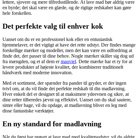
lettere, sjovere og mere tilfredsstillende. At lave mad bør aldrig være
en byrde; det skal være en glæde, og de rigtige redskaber kan gøre
hele forskellen.
Det perfekte valg til enhver kok
Uanset om du er en professionel kok eller en entusiastisk
hjemmelaver, er det vigtigt at have det rette udstyr. Der findes mange
forskellige mærker og modeller, men det kan være en udfordring at
finde det, der passer til dine behov. Nogle mærker skiller sig dog ud
fra mængden, og et af dem er
mauviel
. Dette mærke har et ry for at
levere produkter af højeste kvalitet, der kombinerer traditionelt
håndværk med moderne innovation.
Med et sortiment, der spænder fra pander til gryder, er der ingen
tvivl om, at du vil finde det perfekte redskab til din madlavning.
Hver enkelt del er designet til at maksimere ydeevnen og sikre, at
dine retter tilberedes jævnt og effektivt. Uanset om du skal sautere,
simre eller bage, vil du opdage, at madlavning bliver en leg med
disse fantastiske værktøjer.
En ny standard for madlavning
Når du først har prøvet at lave mad med kvalitetsudstyr, vil du aldrig