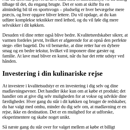
tilbage til det, du engang brugte. Det er som at skifte fra en
almindelig bil til en sportsvogn – pludselig er hver bevægelse mere
præcis, og hver opgave bliver lettere. Du vil opdage, at du kan
udføre komplekse teknikker med lethed, og du vil føle dig mere
selvsikker i dit køkken.
Desuden vil dine retter også blive bedre. Kvalitetsredskaber sikrer, at
varmen fordeles jævnt, hvilket er afgørende for at opnå den perfekte
stege- eller bagetid. Du vil bemærke, at dine retter har en dybere
smag og en bedre tekstur, hvilket vil imponere dine gæster og
familie. At lave mad bliver en kunst, når du har det rette udstyr ved
hånden.
Investering i din kulinariske rejse
At investere i kvalitetsudstyr er en investering i dig selv og dine
madlavningsevner. Det handler ikke kun om at købe et produkt; det
handler om at give dig selv muligheden for at vokse og udvikle dine
færdigheder. Hver gang du står i dit køkken og bruger de redskaber,
du har valgt med omhu, minder du dig selv om, at madlavning er en
rejse, ikke en destination. Det er en mulighed for at udforske,
eksperimentere og skabe noget unikt.
Så næste gang du står over for valget mellem at købe et billigt