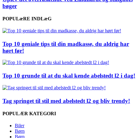
bøger
POPULæRE INDLæG
Top 10 geniale tips til din madkasse, du aldrig har
hørt før!
Top 10 grunde til at du skal kende abelstedt l2 i dag!
Tag springet til stil med abelstedt l2 og bliv trendy!
POPULÆR KATEGORI
Biler
Børn
Børn