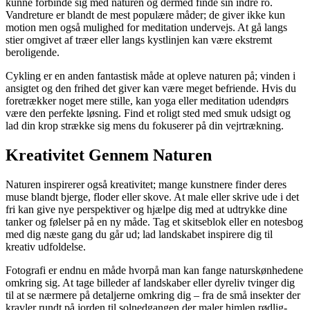
kunne forbinde sig med naturen og dermed finde sin indre ro.
Vandreture er blandt de mest populære måder; de giver ikke kun
motion men også mulighed for meditation undervejs. At gå langs
stier omgivet af træer eller langs kystlinjen kan være ekstremt
beroligende.
Cykling er en anden fantastisk måde at opleve naturen på; vinden i
ansigtet og den frihed det giver kan være meget befriende. Hvis du
foretrækker noget mere stille, kan yoga eller meditation udendørs
være den perfekte løsning. Find et roligt sted med smuk udsigt og
lad din krop strække sig mens du fokuserer på din vejrtrækning.
Kreativitet Gennem Naturen
Naturen inspirerer også kreativitet; mange kunstnere finder deres
muse blandt bjerge, floder eller skove. At male eller skrive ude i det
fri kan give nye perspektiver og hjælpe dig med at udtrykke dine
tanker og følelser på en ny måde. Tag et skitseblok eller en notesbog
med dig næste gang du går ud; lad landskabet inspirere dig til
kreativ udfoldelse.
Fotografi er endnu en måde hvorpå man kan fange naturskønhedene
omkring sig. At tage billeder af landskaber eller dyreliv tvinger dig
til at se nærmere på detaljerne omkring dig – fra de små insekter der
kravler rundt på jorden til solnedgangen der maler himlen rødlig-