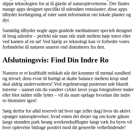
slippe teknologien for at få glæde af naturoplevelserne. Der findes
mange apps designet specifikt til udendørs entusiaster; disse apps
tilbyder kortlægning af ruter samt information om lokale planter og
dyr.
Samtidig tilbyder nogle apps guidede meditationer specielt designet
til brug udenfor – perfekt når man står midt mellem høje træer eller
ved kanten af en sø! Ved hjælp av teknologi kan vi forbedre vores
forbindelse til naturen snarere end distraheres fra den.
Afslutningsvis: Find Din Indre Ro
Naturen er et kraftfuldt redskab når det kommer til mental sundhed
og trivsel; dens evne til hurtigt at skabe balance mellem krop sind
skal aldrig undervurderes! Ved regelmæssigt pusterum ude blandt
træerne – uanset om du vandrer cykler laver yoga fotograferer maler
eller blot sidder stille lytter – vil du snart opdage hvordan din indre
ro blomstrer igen!
Sørg derfor for altid reservér tid hver uge (eller dag) hvor du aktivt
opsøger naturoplevelser; hvad enten det drejer sig om korte gåture
langs stranden park besøg weekendudflugter langt væk fra byen vil
hver oplevelse bidrage positivt mod dit generelle velbefindende!