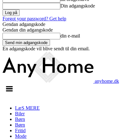
Din adgangskode
Forgot your password? Get help
Gendan adgangskode
Gendan din adgangskode
din e-mail
En adgangskode vil blive sendt til din email.
anyhome.dk
LæS MERE
Biler
Børn
Børn
Fritid
Mode