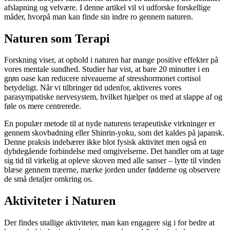
afslapning og velvære. I denne artikel vil vi udforske forskellige
måder, hvorpå man kan finde sin indre ro gennem naturen.
Naturen som Terapi
Forskning viser, at ophold i naturen har mange positive effekter på
vores mentale sundhed. Studier har vist, at bare 20 minutter i en
grøn oase kan reducere niveauerne af stresshormonet cortisol
betydeligt. Når vi tilbringer tid udenfor, aktiveres vores
parasympatiske nervesystem, hvilket hjælper os med at slappe af og
føle os mere centrerede.
En populær metode til at nyde naturens terapeutiske virkninger er
gennem skovbadning eller Shinrin-yoku, som det kaldes på japansk.
Denne praksis indebærer ikke blot fysisk aktivitet men også en
dybdegående forbindelse med omgivelserne. Det handler om at tage
sig tid til virkelig at opleve skoven med alle sanser – lytte til vinden
blæse gennem træerne, mærke jorden under fødderne og observere
de små detaljer omkring os.
Aktiviteter i Naturen
Der findes utallige aktiviteter, man kan engagere sig i for bedre at